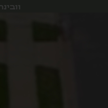
וובינר