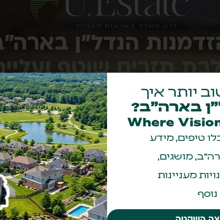
זדמנות הנדל"ן בארה"ב
ת תזרים שוטף ועליית
וב יותר איך
בינר הקרוב נחשוף השקעה ייחודי
ן בארה״ב?
השוק, קיבלה אישור עירייה לבנ
Where Vision
מלא.
ו טיפים, מידע
לפרויקט יזמי בניו ג׳רזי.
ה״ב, מושגים,
ויות מעניינות
נוסף
צה השקטה