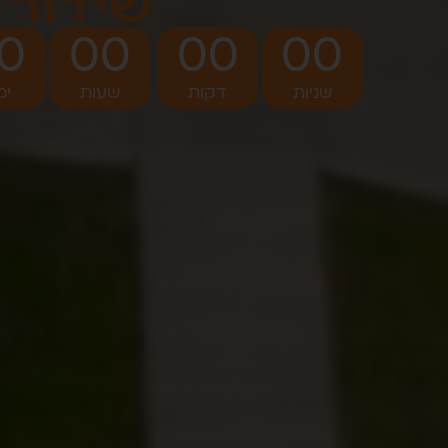
שידור LIVE ב- ZOOM ללא עלות
0
00
00
00
שניות
דקות
שעות
ימ