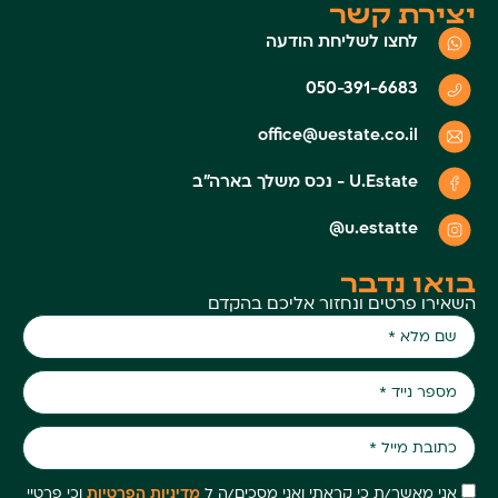
יצירת קשר
לחצו לשליחת הודעה
050-391-6683
office@uestate.co.il
U.Estate - נכס משלך בארה״ב
u.estatte@
בואו נדבר
השאירו פרטים ונחזור אליכם בהקדם
אני מאשר/ת כי קראתי ואני מסכים/ה ל
מדיניות הפרטיות
וכי פרטיי