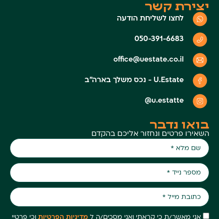
יצירת קשר
לחצו לשליחת הודעה
050-391-6683
office@uestate.co.il
U.Estate - נכס משלך בארה״ב
u.estatte@
בואו נדבר
השאירו פרטים ונחזור אליכם בהקדם
אני מאשר/ת כי קראתי ואני מסכים/ה ל
מדיניות הפרטיות
וכי פרטיי