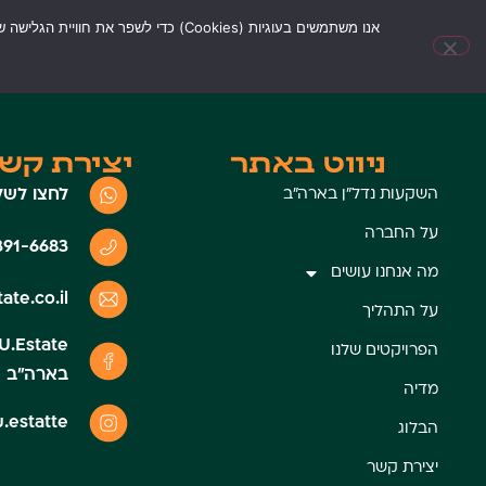
אנו משתמשים בעוגיות (Cookies) כדי לשפר את חוויית הגלישה שלך, להציג תכנים או פרסומות בהתאמה אישית ולנתח את תעבורת הגולשים באתר. לחיצה על 'אישור הכל' מהווה הסכמה מצדך לשימוש בעוגיות אלו.
השקעות נדל״ן בארה״ב
על החברה
מה אנחנו עושים
ע
ניווט באתר
יצירת קש
לחצו לשל
השקעות נדל״ן בארה״ב
על החברה
391-6683
מה אנחנו עושים
ate.co.il
על התהליך
הפרויקטים שלנו
בארה״ב
מדיה
u.estatte@
הבלוג
יצירת קשר