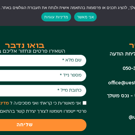
ל התהליך
הפרויקטים שלנו
מדיה
הבלוג
יצירת קשר
אני מאשר
מדיניות עוגיות
ר
בואו נדבר
השאירו פרטים ונחזור אליכם 
יחת הודעה
050-
office@uest
U.Estate - נכס משלך
אני מאשר/ת כי קראתי ואני מסכים/ה ל
מדינ
פרטיי יישמרו וישמשו לצורך יצירת קשר בהתאם 
שליחה