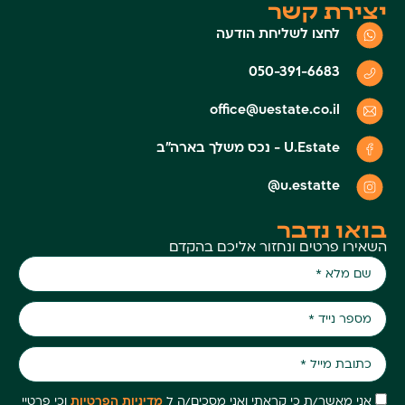
יצירת קשר
לחצו לשליחת הודעה
050-391-6683
office@uestate.co.il
U.Estate - נכס משלך בארה״ב
u.estatte@
בואו נדבר
השאירו פרטים ונחזור אליכם בהקדם
אני מאשר/ת כי קראתי ואני מסכים/ה ל
מדיניות הפרטיות
וכי פרטיי