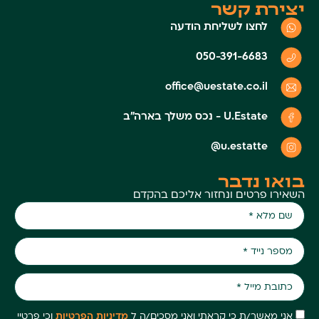
יצירת קשר
לחצו לשליחת הודעה
050-391-6683
office@uestate.co.il
U.Estate - נכס משלך בארה״ב
u.estatte@
בואו נדבר
השאירו פרטים ונחזור אליכם בהקדם
אני מאשר/ת כי קראתי ואני מסכים/ה ל
מדיניות הפרטיות
וכי פרטיי