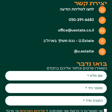
יצירת קשר
לחצו לשליחת הודעה
050-391-6683
office@uestate.co.il
U.Estate - נכס משלך בארה״ב
u.estatte@
בואו נדבר
השאירו פרטים ונחזור אליכם בהקדם
אני מאשר/ת כי קראתי ואני מסכים/ה ל
מדיניות הפרטיות
וכי פרטיי